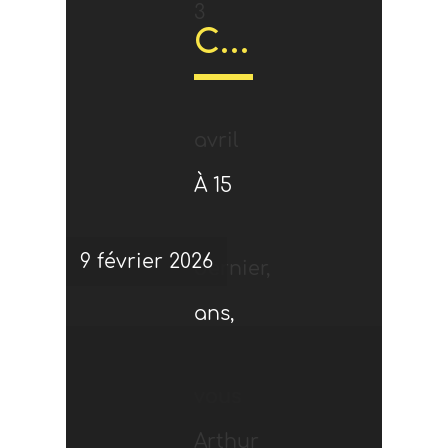
3
Comme tous les enfants de son âge, Arthur fait maintenant du vélo…
avril
À 15
9 février 2026
dernier,
ans,
vous
Arthur