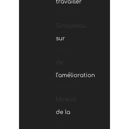
travailler
vérifier
Giraudeau
sur
l’état
de
l’amélioration
général
Mireuil.
de la
des