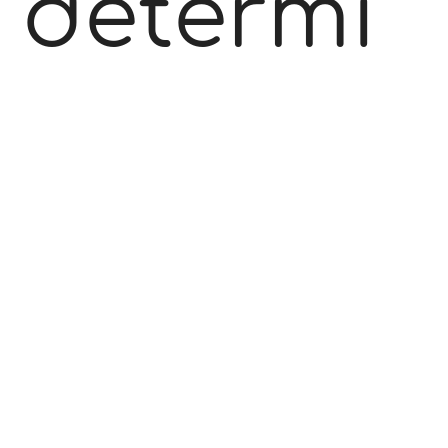
détermi
nation
déplace