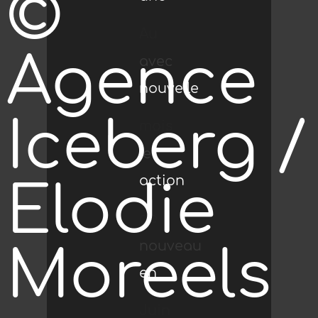
©
installée
parcours
Au
Savoir
Agence
avec
reliant
nouvelle
sur le
de
Iceberg /
mois
Rouler
le
le
action
Elodie
quai
[…]
de
à […]
nouveau
Moreels
centre
en
de la
Juin