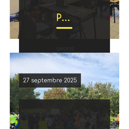
nous
Participation à la deuxième session de formation Savoir Rouler à Vélo Adapté (SRAV-A)
à la
avons
Du 6
campagne
27 septembre 2025
participé
au 9
nationale
à