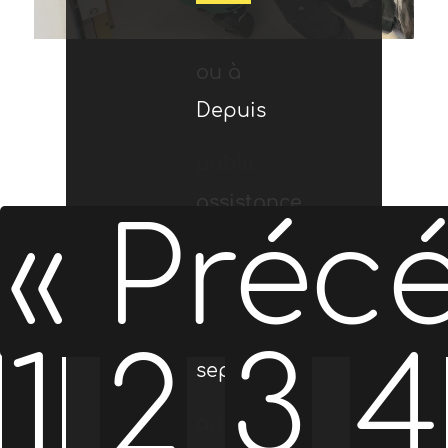
17.
le
de
ou à
part
entre
Depuis
frise
Nous
public
participer
assistance
à
« Préc
17h30
début
géante
avons
confronté
à la
électrique,
l’inauguration
1
2
3
4
et […]
septembre
«
retrouvé
au
deuxième