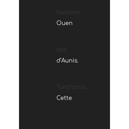
leur
balades
Ouen
3ème
des
d’Aunis.
challenge
Tand’amis…
Cette
écologique