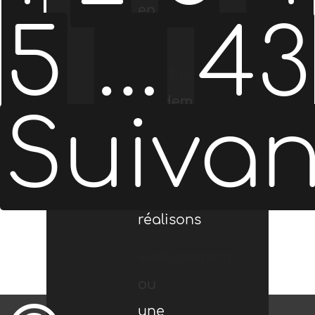
en
de la
5
…
43
,
Warming
les
handicap
session
tandem
nouvelle
Suivan
nous
Stripes
enfants
et au
de
pino
voie
réalisons
»
sur le
vieillissement.
formation
ou
verte
une