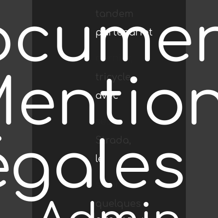
ocumen
tandem
de
partenariat
Georgette
dernier,
entio
tricycle
Salles-
avec
à La
ses
égales
Strada,
sur-
le
Rochelle.
salariés
quelques
Mer