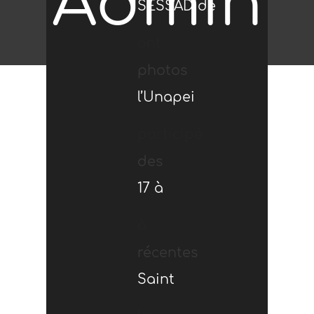
Admin
SESSAD de
Cette
ont
photos
à “La
l’Unapei
fresque
participé
des
Ragotterie”
17 à
spectaculaire
à
récentes
à […]
Saint
[…]