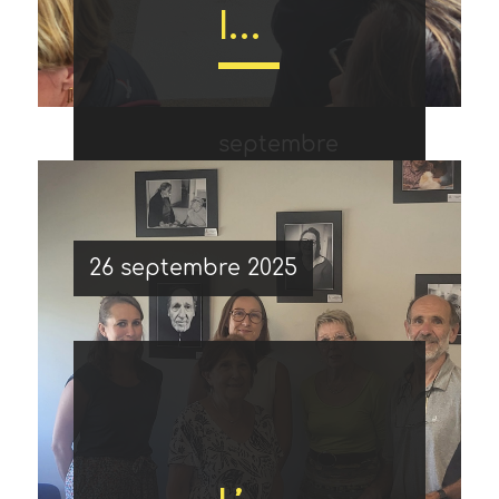
! »
Inauguration de la frise géante “Warming Stripes”
sécurité
–
septembre
sur la
Nous
à
Animatrice
26 septembre 2025
au
ville
étions
vélo
Mobilité
matin,
de
présents
en