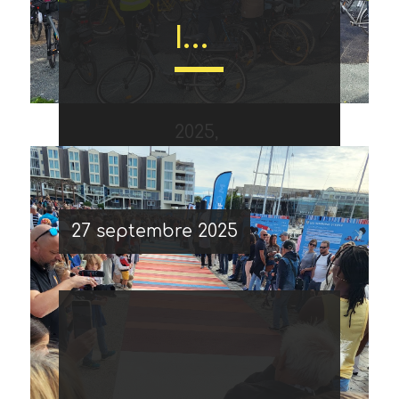
octobre
Inauguration de la nouvelle voie verte entre Salles-sur-Mer et Saint-Vivien
«
une
2025,
Le
Cyclistes,
action
27 septembre 2025
Églantine
samedi
brillez
de
Herban
27