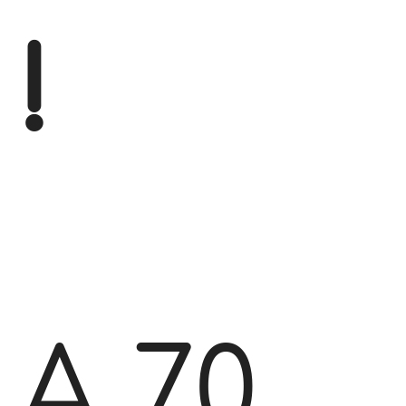
!
A 70