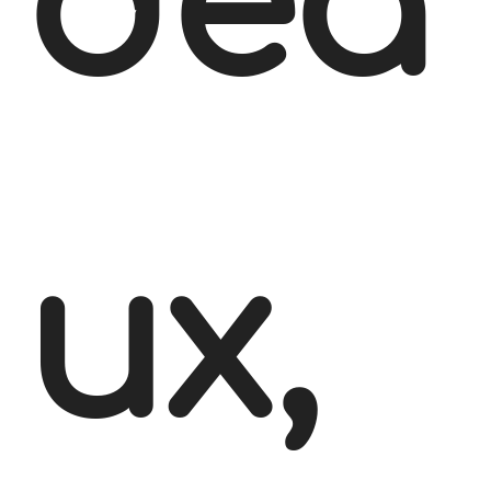
dea
ux,