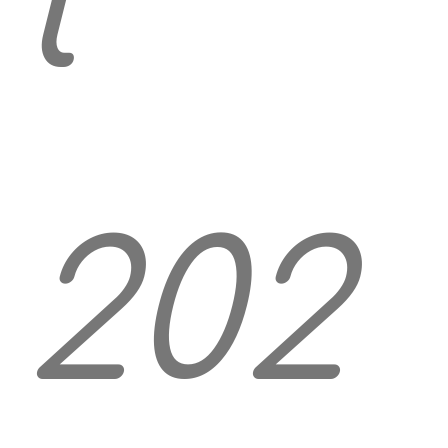
l
202