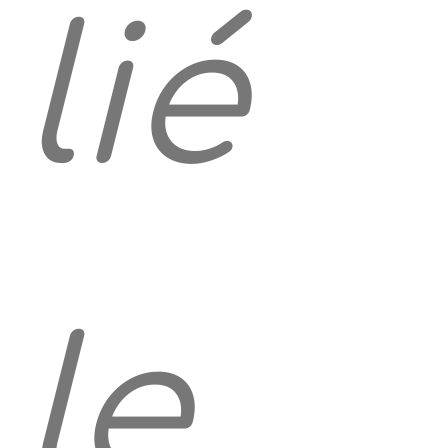
lié
le