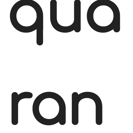
qua
ran