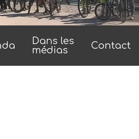
Dans les
nda
Contact
médias