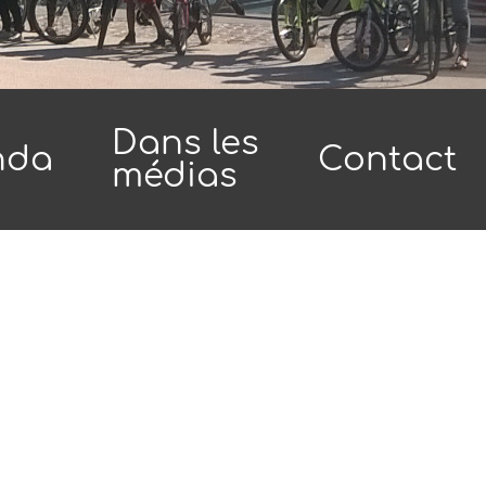
Dans les
nda
Contact
médias