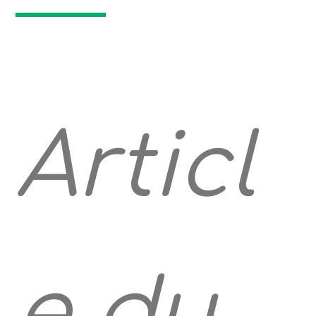
Articl
e du