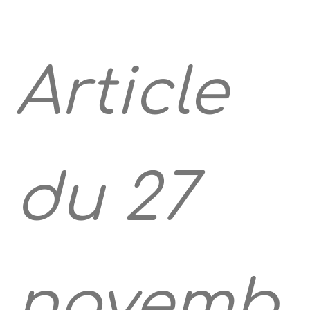
Article
du 27
novemb