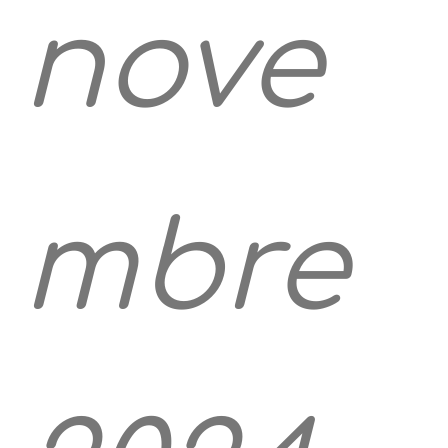
nove
mbre