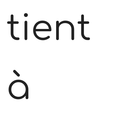
tient
à