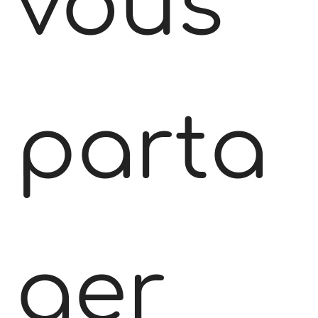
vous
parta
ger