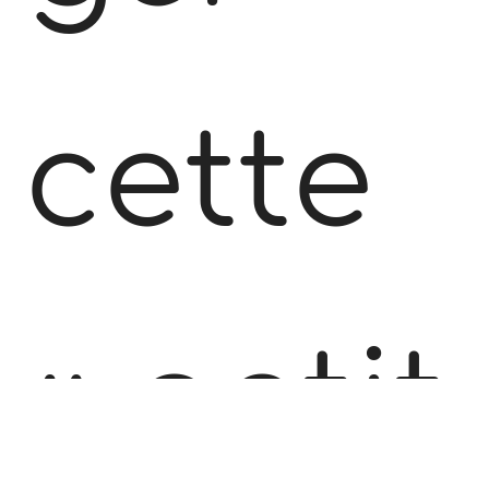
cette
« petit