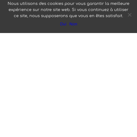
Nous utilisons des cookies pour vous garantir la meilleure
expérience sur notre site web. Si vous continuez à utiliser
Triathlon de La
ce site, nous supposerons que vous en êtes satisfait.
Oui
Non
Rochelle
Il était piloté par
Philippe pour
Olivier