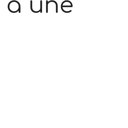
à une
journée
dédiée
aux