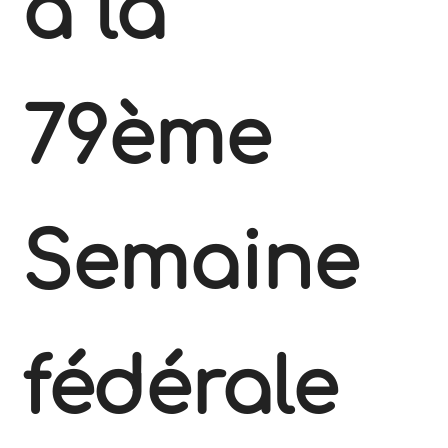
à la
79ème
Semaine
fédérale