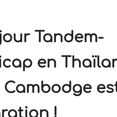
jour Tandem-
cap en Thaïla
 Cambodge es
ration !