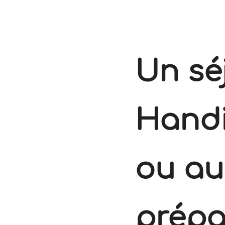
Un sé
Handi
ou au
prépa