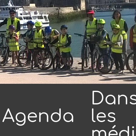
Dan
Agenda
les
médi