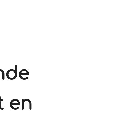
nde
t en