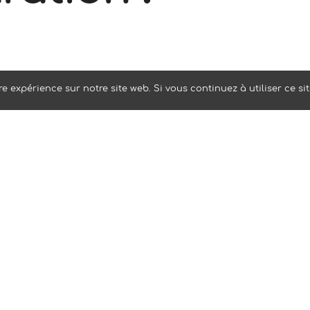
st organisé par
e expérience sur notre site web. Si vous continuez à utiliser ce si
ociation Défi T
sport et aura l
le 15 décembre 