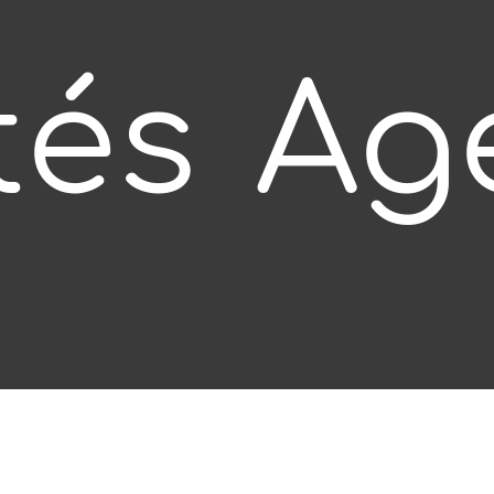
tés
Ag