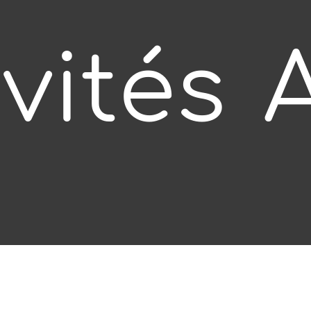
vités
A