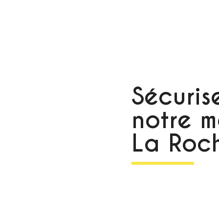
Sécuris
notre m
La Roch