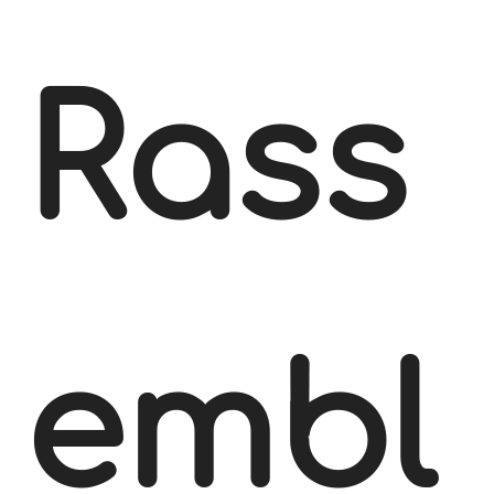
Rass
embl