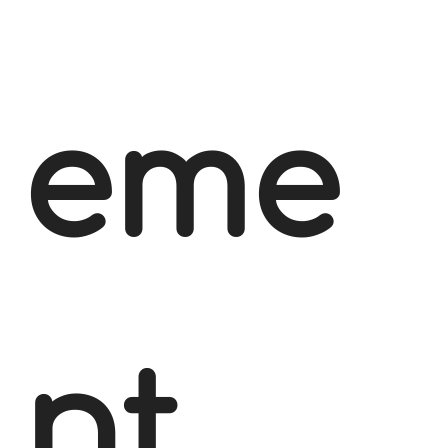
eme
nt