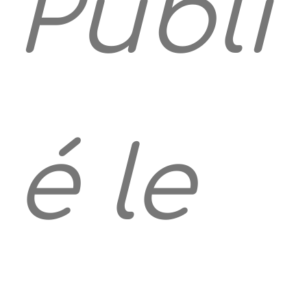
Publi
é le