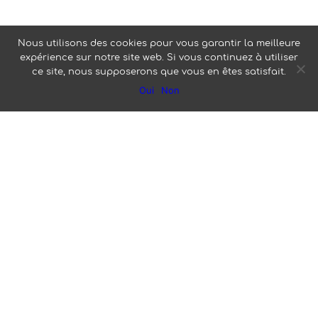
Julien Fleury
Nous utilisons des cookies pour vous garantir la meilleure
expérience sur notre site web. Si vous continuez à utiliser
ce site, nous supposerons que vous en êtes satisfait.
Oui
Non
a réalisé ce
reportage
sur notre