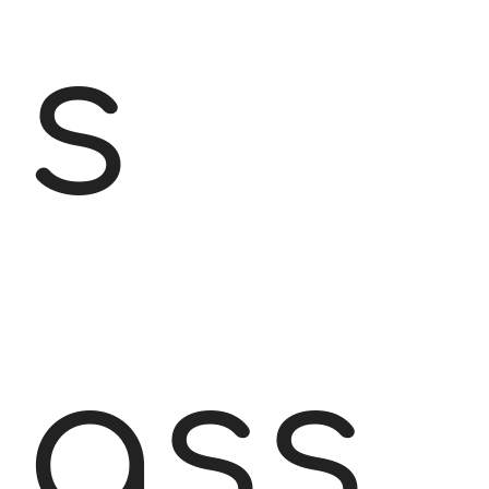
s
ass