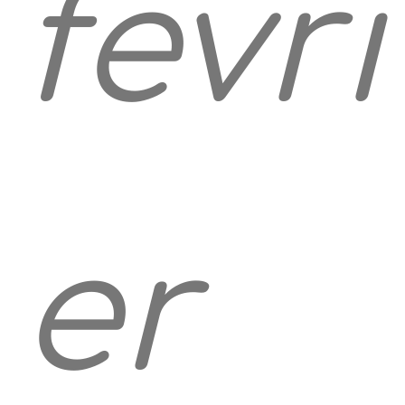
févri
er