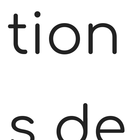
tion
s de