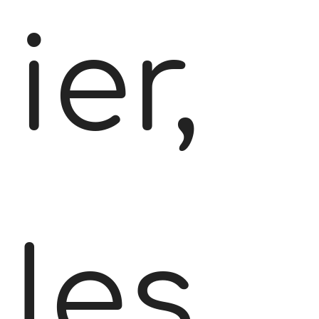
ier,
les