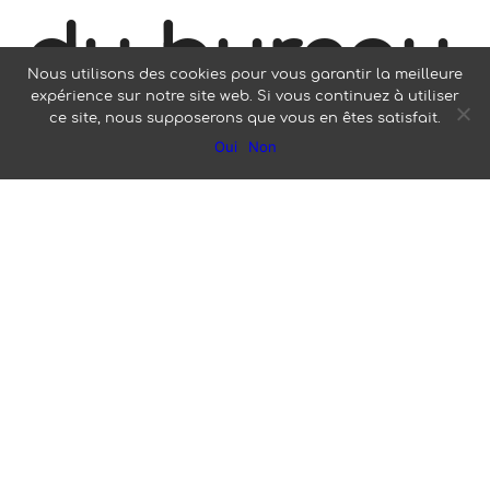
du bureau
Nous utilisons des cookies pour vous garantir la meilleure
expérience sur notre site web. Si vous continuez à utiliser
ce site, nous supposerons que vous en êtes satisfait.
Oui
Non
de la
VETA,
vous