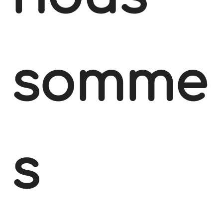
somme
s