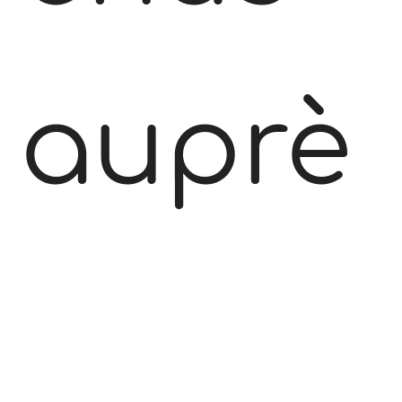
auprè
s des