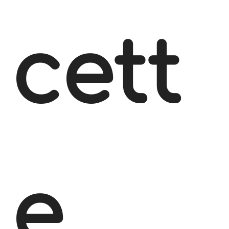
cett
e