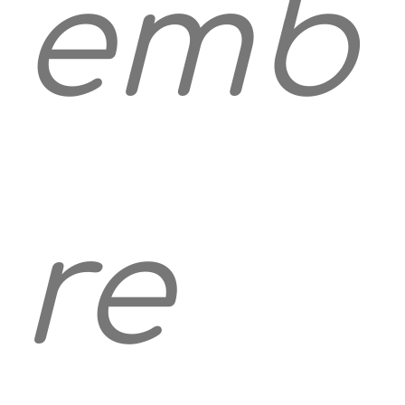
emb
re