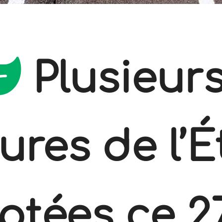
Plusieur
res de l’É
ptées ce 2