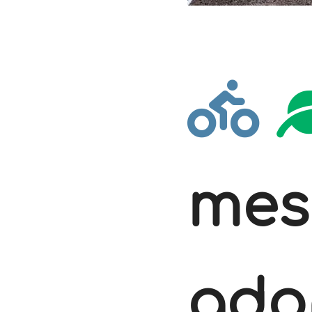
mesu
ado