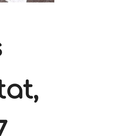
s
tat,
7