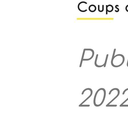
Coups 
Publ
202