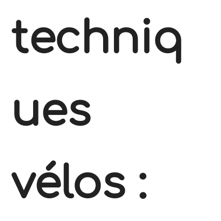
techniq
ues
vélos :