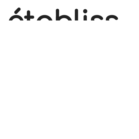
établiss
ement
scolaire