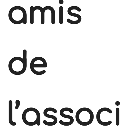
amis
de
l’associ